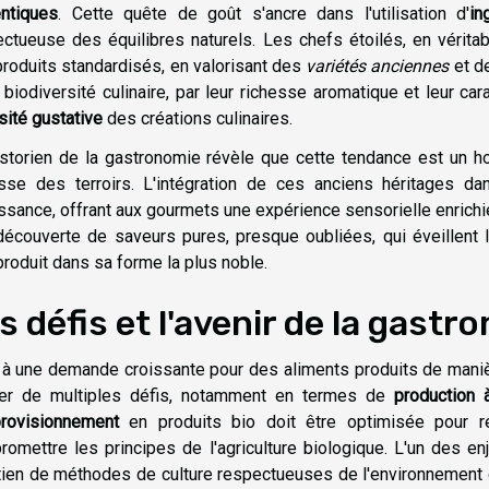
entiques
. Cette quête de goût s'ancre dans l'utilisation d'
in
ctueuse des équilibres naturels. Les chefs étoilés, en véritab
roduits standardisés, en valorisant des
variétés anciennes
et de
 biodiversité culinaire, par leur richesse aromatique et leur ca
sité gustative
des créations culinaires.
storien de la gastronomie révèle que cette tendance est un ho
esse des terroirs. L'intégration de ces anciens héritages 
ssance, offrant aux gourmets une expérience sensorielle enrichi
découverte de saveurs pures, presque oubliées, qui éveillent l
produit dans sa forme la plus noble.
s défis et l'avenir de la gastr
à une demande croissante pour des aliments produits de manière 
ver de multiples défis, notamment en termes de
production 
provisionnement
en produits bio doit être optimisée pour 
omettre les principes de l'agriculture biologique. L'un des enj
ien de méthodes de culture respectueuses de l'environnement e