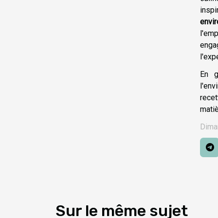
inspi
envi
l'em
engag
l'exp
En g
l'en
recet
matiè
Dima
Sur le même sujet