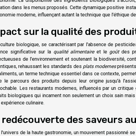
onomie. La disponibilité des ingrédients biologiques s'accroît,
ation dans les menus proposés. Cette dynamique positive install
onomie moderne, influençant autant la technique que l'éthique de
pact sur la qualité des produi
iculture biologique, se caractérisant par l'absence de pesticid
ence significative sur la
qualité alimentaire
et le
goût
des pr
ctueuses de l'environnement et soutenant la biodiversité, con
ntiques, rehaussant les standards des
plats modernes
présents 
liments, un terme technique essentiel dans ce contexte, perme
e le parcours des produits depuis leur origine jusqu'à l'assi
rochable. Les restaurants modernes, influencés par un critiq
its biologiques qui incarnent non seulement un choix sain mais
 expérience culinaire.
 redécouverte des saveurs a
l'univers de la haute gastronomie, un mouvement passionné se