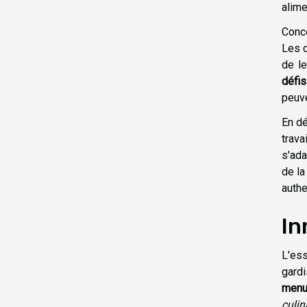
alime
Conce
Les c
de le
défis
peuve
En dé
trava
s'ada
de la
authe
In
L'ess
gardi
menu
culin