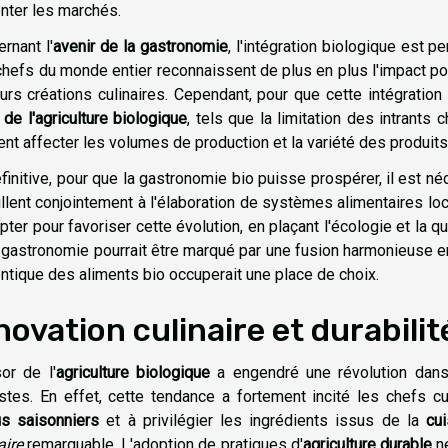
nter les marchés.
rnant l'
avenir de la gastronomie
, l'intégration biologique est
hefs du monde entier reconnaissent de plus en plus l'impact posi
urs créations culinaires. Cependant, pour que cette intégration
 de l'agriculture biologique
, tels que la limitation des intrants 
nt affecter les volumes de production et la variété des produits
finitive, pour que la gastronomie bio puisse prospérer, il est n
illent conjointement à l'élaboration de systèmes alimentaires lo
pter pour favoriser cette évolution, en plaçant l'écologie et la q
 gastronomie pourrait être marqué par une fusion harmonieuse entr
ntique des aliments bio occuperait une place de choix.
novation culinaire et durabilit
or de l'
agriculture biologique
a engendré une révolution dans 
stes. En effet, cette tendance a fortement incité les chefs c
s saisonniers
et à privilégier les ingrédients issus de la
cui
aire
remarquable. L'adoption de pratiques d'
agriculture durable
ne