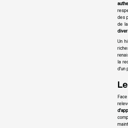
auth
respe
des p
de la
diver
Un hi
rich
renai
la re
d'un 
Le
Face 
rele
d'ap
compr
maint