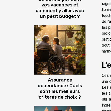
signi
vos vacances et
l'env
comment y aller avec
touch
un petit budget ?
de l'
les p
biol
prati
goût
harmo
L'
Ces d
Assurance
une 
dépendance : Quels
Les e
sont les meilleurs
les a
critères de choix ?
sur l
ingré