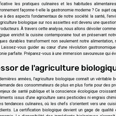
ficative les pratiques culinaires et les habitudes alimentai
ironnement façonne-t-elle la gastronomie moderne ? Ce sujet capt
e à des aspects fondamentaux de notre société: la santé, l'envi
agriculture biologique sur nos assiettes est devenu une questio
roducteurs. À travers cette analyse, nous allons dévoiler commen
ogique enrichit la cuisine contemporaine tout en préservant n
ques durables transforment non seulement notre alimentation, 
. Laissez-vous guider au cœur d'une révolution gastronomique 
nie parfaite. Préparez-vous à une immersion savoureuse qui éve
essor de l'agriculture biologiq
ernières années, l'agriculture biologique connaît un véritable 
demande des consommateurs de plus en plus forte pour des prod
njeux de santé publique et la conscience écologique croissant
liments issus d'une agriculture sans pesticides ni engrais chi
es tendances culinaires, où les chefs s'orientent vers une cuisi
dients. La certification biologique devient un gage de qualité 