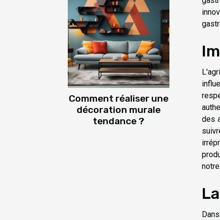
gastr
innov
gastr
Im
L'agr
influ
respe
Comment réaliser une
authe
décoration murale
des a
tendance ?
suivr
irrép
produ
notre
La
Dans 