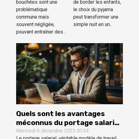
bouchées sont une
de border les enfants,
débouchage
magiques
problématique
le choix du pyjama
de
pour enfants
commune mais
peut transformer une
canalisations
souvent négligée,
simple nuit en un...
pouvant entraîner des...
Quels sont les avantages
méconnus du portage salarial
?
Mercredi 6 décembre 2023 00:04
Le portage salarial, véritable modèle de travail