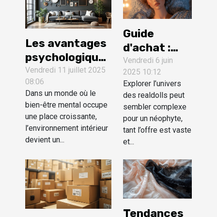
Guide
Les avantages
d'achat :
psychologiques
choisir la
Vendredi 6 juin
de la
Vendredi 11 juillet 2025
2025 10:12
realdoll
08:06
décoration
Explorer l’univers
parfaite
Dans un monde où le
des realdolls peut
murale inspirée
pour vos
bien-être mental occupe
sembler complexe
des lofts
besoins
une place croissante,
pour un néophyte,
l’environnement intérieur
tant l’offre est vaste
devient un...
et...
Tendances