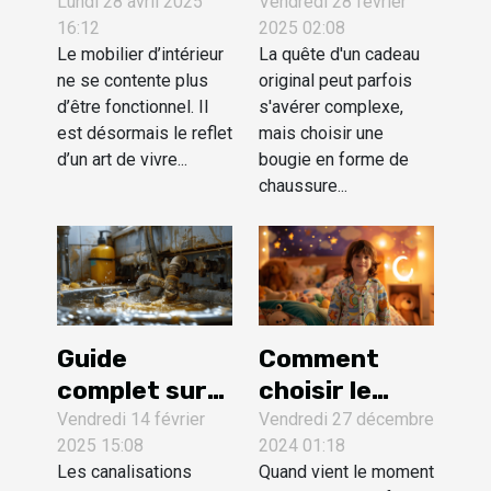
fauteuil de
bougie en
Lundi 28 avril 2025
Vendredi 28 février
16:12
2025 02:08
table pour sa
forme de
Le mobilier d’intérieur
La quête d'un cadeau
salle à
chaussure
ne se contente plus
original peut parfois
manger ?
comme
d’être fonctionnel. Il
s'avérer complexe,
cadeau
est désormais le reflet
mais choisir une
original
d’un art de vivre...
bougie en forme de
chaussure...
Guide
Comment
complet sur
choisir le
les méthodes
pyjama idéal
Vendredi 14 février
Vendredi 27 décembre
2025 15:08
2024 01:18
efficaces
pour des
Les canalisations
Quand vient le moment
pour le
nuits