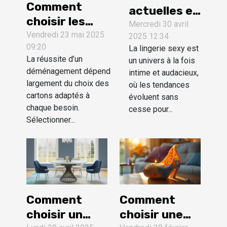
Comment
actuelles en
choisir les
lingerie
Mercredi 30 avril
meilleurs
Vendredi 23 mai 2025
2025 12:34
sexy pour
09:20
cartons pour
La lingerie sexy est
des
La réussite d’un
un univers à la fois
votre
occasions
déménagement dépend
intime et audacieux,
déménagement
spéciales
largement du choix des
où les tendances
cartons adaptés à
évoluent sans
chaque besoin.
cesse pour...
Sélectionner...
Comment
Comment
choisir un
choisir une