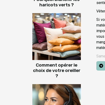
senti
haricots verts ?
Vête
Si vo
matér
impor
vous 
mang
matér
Same
Comment opérer le
choix de votre oreiller
?