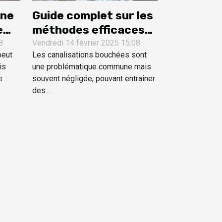
une
Guide complet sur les
e
méthodes efficaces
pour le débouchage
8
Vendredi 14 février 2025 15:08
peut
Les canalisations bouchées sont
de canalisations
is
une problématique commune mais
e
souvent négligée, pouvant entraîner
des...