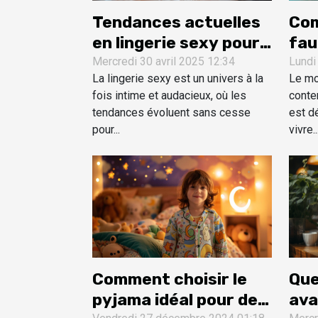
Tendances actuelles
Com
en lingerie sexy pour
fau
des occasions
sa 
Mercredi 30 avril 2025 12:34
Lundi
La lingerie sexy est un univers à la
Le mob
spéciales
fois intime et audacieux, où les
conten
tendances évoluent sans cesse
est dé
pour...
vivre..
Que
Comment choisir le
ava
pyjama idéal pour des