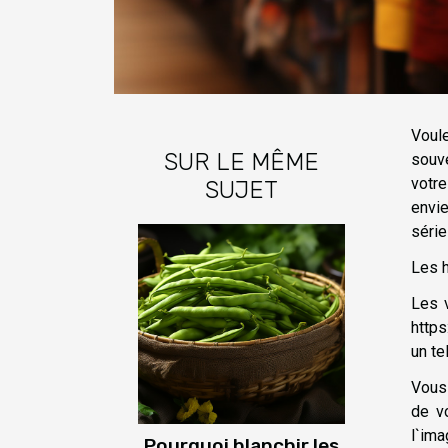
Voul
SUR LE MÊME
souve
votre
SUJET
envi
série
Les h
Les 
http
un te
Vous 
de v
l`im
Pourquoi blanchir les