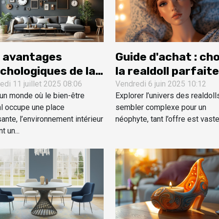
 avantages
Guide d'achat : cho
chologiques de la
la realdoll parfaite
oration murale
pour vos besoins
edi 11 juillet 2025 08:06
Vendredi 6 juin 2025 10:12
un monde où le bien-être
Explorer l’univers des realdoll
pirée des lofts
l occupe une place
sembler complexe pour un
ante, l’environnement intérieur
néophyte, tant l’offre est vaste 
t un...