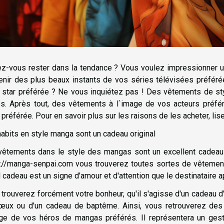
ez-vous rester dans la tendance ? Vous voulez impressionner u
nir des plus beaux instants de vos séries télévisées préféré
 star préférée ? Ne vous inquiétez pas ! Des vêtements de st
es. Après tout, des vêtements à l`image de vos acteurs préf
 préférée. Pour en savoir plus sur les raisons de les acheter, lise
abits en style manga sont un cadeau original
vêtements dans le style des mangas sont un excellent cadeau
s://manga-senpai.com
vous trouverez toutes sortes de vêtement
l cadeau est un signe d'amour et d'attention que le destinataire 
trouverez forcément votre bonheur, qu'il s'agisse d'un cadeau d
œux ou d'un cadeau de baptême. Ainsi, vous retrouverez des 
age de vos héros de mangas préférés. Il représentera un ges