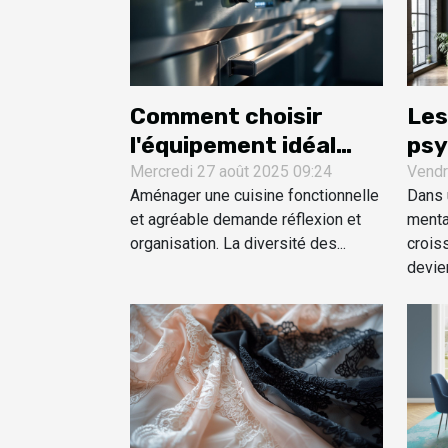
Comment choisir
Les
l'équipement idéal
psy
pour votre cuisine ?
déc
Mercredi 27 août 2025 09:24
Vendr
Aménager une cuisine fonctionnelle
Dans 
ins
et agréable demande réflexion et
menta
organisation. La diversité des...
croiss
devien