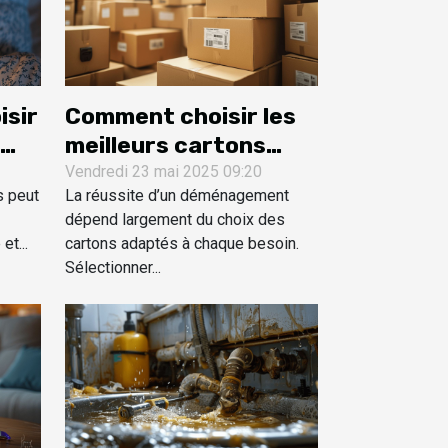
isir
Comment choisir les
meilleurs cartons
pour votre
Vendredi 23 mai 2025 09:20
s peut
La réussite d’un déménagement
déménagement
dépend largement du choix des
et...
cartons adaptés à chaque besoin.
Sélectionner...