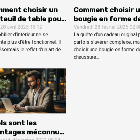
ment choisir un
Comment choisir 
teuil de table pour
bougie en forme d
salle à manger ?
chaussure comme
 28 avril 2025 16:12
Vendredi 28 février 2025 02:0
ilier d’intérieur ne se
La quête d'un cadeau original 
cadeau original
te plus d’être fonctionnel. Il
parfois s'avérer complexe, ma
sormais le reflet d’un art de
choisir une bougie en forme d
.
chaussure...
ls sont les
ntages méconnus